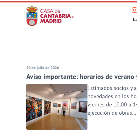
Saltar
V
al
Pri
L
n
contenido
p
principal
e
I
10 de julio de 2026
Aviso importante: horarios de verano 
Estimados socios y a
novedades en los hora
viernes de 10:00 a 1
ejecución de obras…