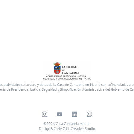
as actividades culturales y obras de la Casa de Cantabria en Madrid son cofinanciadas a t
ería de Presidencia, Justicia, Seguridad y Simplificación Administrativa del Gobierno de Ca
Visita
Visita
Visita
Visita
©2026 Casa Cantabria Madrid
nuestro
nuestro
nuestro
nuestro
Design&Code 7.11 Creative Studio
perfil
perfil
perfil
perfil