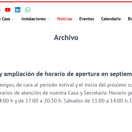
isita
Visita
Visita
Visita
ncipal
a Casa
Instalaciones
Noticias
Eventos
Calendario
Bo
uestro
nuestro
nuestro
nuestro
erfil
perfil
perfil
perfil
Archivo
n
en
en
en
nstagram
Youtube
Linkedin
WhatsApp
y ampliación de horario de apertura en septie
migos, de cara al periodo estival y el inicio del próximo 
rios de atención de nuestra Casa y Secretaría: Horario gen
4:00 h y de 17:00 a 20:30 h. Sábados de 11:00 a 14:00 h. 