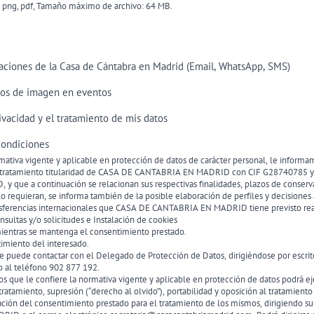
g, png, pdf, Tamaño máximo de archivo: 64 MB.
aciones de la Casa de Cántabra en Madrid (Email, WhatsApp, SMS)
os de imagen en eventos
(Obligatorio)
rivacidad y el tratamiento de mis datos
(Obligatorio)
condiciones
ativa vigente y aplicable en protección de datos de carácter personal, le informa
e tratamiento titularidad de CASA DE CANTABRIA EN MADRID con CIF G28740785 y d
 que a continuación se relacionan sus respectivas finalidades, plazos de conserva
o requieran, se informa también de la posible elaboración de perfiles y decisiones
ansferencias internacionales que CASA DE CANTABRIA EN MADRID tiene previsto real
nsultas y/o solicitudes e Instalación de cookies
ientras se mantenga el consentimiento prestado.
timiento del interesado.
e puede contactar con el Delegado de Protección de Datos, dirigiéndose por escrito
 al teléfono 902 877 192.
s que le confiere la normativa vigente y aplicable en protección de datos podrá ej
 tratamiento, supresión (“derecho al olvido”), portabilidad y oposición al tratamiento
ción del consentimiento prestado para el tratamiento de los mismos, dirigiendo su p