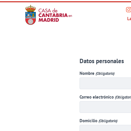
Saltar
V
al
Pri
L
n
contenido
p
principal
e
I
Datos personales
Nombre
(Obligatorio)
Correo electrónico
(Obligatori
Domicilio
(Obligatorio)