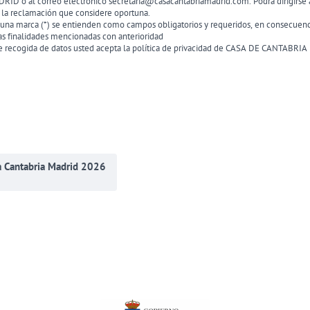
D o al correo electrónico secretaria@casacantabriamadrid.com. Podrá dirigirse a
 la reclamación que considere oportuna.
n una marca (*) se entienden como campos obligatorios y requeridos, en consecue
as finalidades mencionadas con anterioridad
de recogida de datos usted acepta la política de privacidad de CASA DE CANTABR
a Cantabria Madrid 2026