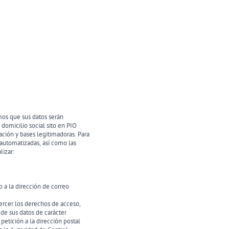
mos que sus datos serán
omicilio social sito en PIO
ción y bases legitimadoras. Para
 automatizadas, así como las
izar:
 a la dirección de correo
ercer los derechos de acceso,
 de sus datos de carácter
etición a la dirección postal