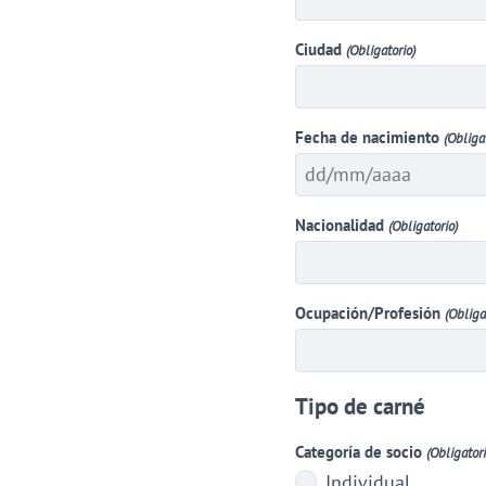
Ciudad
(Obligatorio)
Fecha de nacimiento
(Obliga
DD
Nacionalidad
(Obligatorio)
barra
MM
barra
Ocupación/Profesión
(Obliga
AAAA
Tipo de carné
Categoría de socio
(Obligatori
Individual