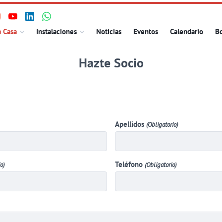
isita
Visita
Visita
Visita
ncipal
a Casa
Instalaciones
Noticias
Eventos
Calendario
Bo
uestro
nuestro
nuestro
nuestro
erfil
perfil
perfil
perfil
Hazte Socio
n
en
en
en
nstagram
Youtube
Linkedin
WhatsApp
Apellidos
(Obligatorio)
Teléfono
o)
(Obligatorio)