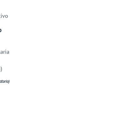
tivo
o
aria
)
atorio)