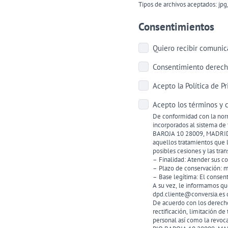
Tipos de archivos aceptados: jp
Consentimientos
Comunicaciones
Quiero recibir comunic
Derechos
Consentimiento derech
de
Política
Acepto la Política de P
imagen
de
Términos
Acepto los términos y 
privacidad
y
De conformidad con la norm
(Obligatorio)
condiciones
incorporados al sistema d
BAROJA 10 28009, MADRID, y
(Obligatorio)
aquellos tratamientos que l
posibles cesiones y las tr
– Finalidad: Atender sus co
– Plazo de conservación: m
– Base legítima: El consen
A su vez, le informamos qu
dpd.cliente@conversia.es o
De acuerdo con los derecho
rectificación, limitación de
personal así como la revoca