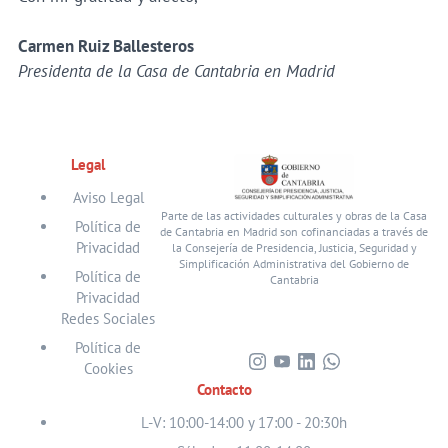
Carmen Ruiz Ballesteros
Presidenta de la Casa de Cantabria en Madrid
Legal
Aviso Legal
Parte de las actividades culturales y obras de la Casa
Política de
de Cantabria en Madrid son cofinanciadas a través de
Privacidad
la Consejería de Presidencia, Justicia, Seguridad y
Simplificación Administrativa del Gobierno de
Política de
Cantabria
Privacidad
Redes Sociales
Política de
Cookies
Visita
Visita
Visita
Visita
Contacto
nuestro
nuestro
nuestro
nuestro
perfil
perfil
perfil
perfil
L-V: 10:00-14:00 y 17:00 - 20:30h
en
en
en
en