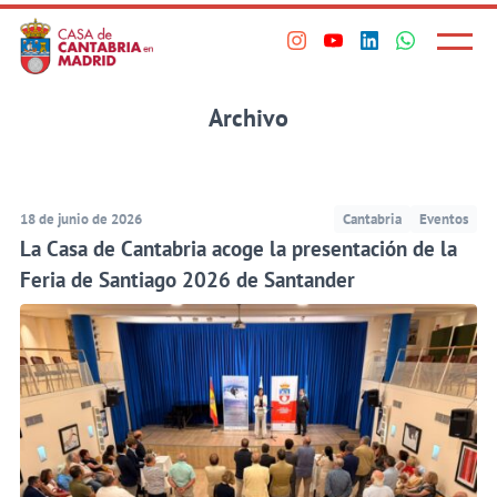
Principal
Saltar
al
Menú
Visita
Visita
Visita
Visita
princi
contenido
nuestro
nuestro
nuestro
nuestro
principal
perfil
perfil
perfil
perfil
Archivo
en
en
en
en
Instagram
Youtube
Linkedin
WhatsApp
18 de junio de 2026
Cantabria
Eventos
La Casa de Cantabria acoge la presentación de la
Feria de Santiago 2026 de Santander