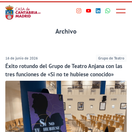
Principal
Saltar
al
Menú
Visita
Visita
Visita
Visita
princi
contenido
nuestro
nuestro
nuestro
nuestro
principal
perfil
perfil
perfil
perfil
Archivo
en
en
en
en
Instagram
Youtube
Linkedin
WhatsApp
16 de junio de 2026
Grupo de Teatro
Éxito rotundo del Grupo de Teatro Anjana con las
tres funciones de «Si no te hubiese conocido»