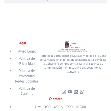
Legal
Aviso Legal
Parte de las actividades culturales y obras de la Casa
Política de
de Cantabria en Madrid son cofinanciadas a través de
Privacidad
la Consejería de Presidencia, Justicia, Seguridad y
Simplificación Administrativa del Gobierno de
Política de
Cantabria
Privacidad
Redes Sociales
Política de
Cookies
Visita
Visita
Visita
Visita
Contacto
nuestro
nuestro
nuestro
nuestro
perfil
perfil
perfil
perfil
L-V: 10:00-14:00 y 17:00 - 20:30h