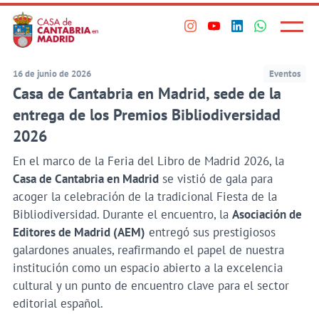
Principal
Saltar
al
Menú
Visita
Visita
Visita
Visita
princi
contenido
nuestro
nuestro
nuestro
nuestro
principal
perfil
perfil
perfil
perfil
16 de junio de 2026
Eventos
en
en
en
en
Casa de Cantabria en Madrid, sede de la
Instagram
Youtube
Linkedin
WhatsApp
entrega de los Premios Bibliodiversidad
2026
En el marco de la Feria del Libro de Madrid 2026, la
Casa de Cantabria en Madrid
se vistió de gala para
acoger la celebración de la tradicional Fiesta de la
Bibliodiversidad. Durante el encuentro, la
Asociación de
Editores de Madrid (AEM)
entregó sus prestigiosos
galardones anuales, reafirmando el papel de nuestra
institución como un espacio abierto a la excelencia
cultural y un punto de encuentro clave para el sector
editorial español.