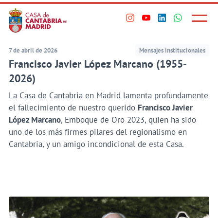
Principal
Saltar
al
Menú
Visita
Visita
Visita
Visita
princi
contenido
nuestro
nuestro
nuestro
nuestro
principal
perfil
perfil
perfil
perfil
7 de abril de 2026
Mensajes institucionales
en
en
en
en
Francisco Javier López Marcano (1955-
Instagram
Youtube
Linkedin
WhatsApp
2026)
La Casa de Cantabria en Madrid lamenta profundamente
el fallecimiento de nuestro querido
Francisco Javier
López Marcano
, Emboque de Oro 2023, quien ha sido
uno de los más firmes pilares del regionalismo en
Cantabria, y un amigo incondicional de esta Casa.