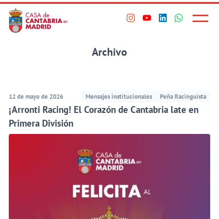
Principal
Saltar
al
Menú
Visita
Visita
Visita
Visita
princi
contenido
nuestro
nuestro
nuestro
nuestro
principal
perfil
perfil
perfil
perfil
Archivo
en
en
en
en
Instagram
Youtube
Linkedin
WhatsApp
12 de mayo de 2026
Mensajes institucionales
Peña Racinguista
​¡Arronti Racing! El Corazón de Cantabria late en
Primera División