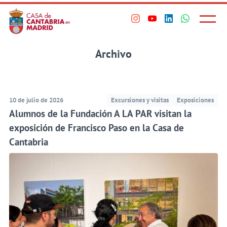
Principal
Saltar
al
Menú
Visita
Visita
Visita
Visita
princi
contenido
nuestro
nuestro
nuestro
nuestro
principal
perfil
perfil
perfil
perfil
Archivo
en
en
en
en
Instagram
Youtube
Linkedin
WhatsApp
10 de julio de 2026
Excursiones y visitas
Exposiciones
Alumnos de la Fundación A LA PAR visitan la
exposición de Francisco Paso en la Casa de
Cantabria