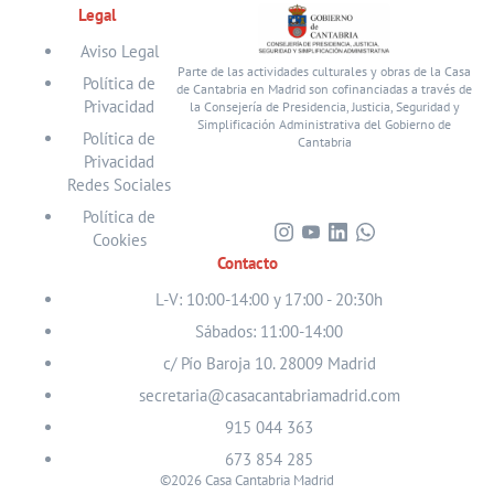
Legal
Aviso Legal
Parte de las actividades culturales y obras de la Casa
Política de
de Cantabria en Madrid son cofinanciadas a través de
Privacidad
la Consejería de Presidencia, Justicia, Seguridad y
Simplificación Administrativa del Gobierno de
Política de
Cantabria
Privacidad
Redes Sociales
Política de
Cookies
Visita
Visita
Visita
Visita
Contacto
nuestro
nuestro
nuestro
nuestro
perfil
perfil
perfil
perfil
L-V: 10:00-14:00 y 17:00 - 20:30h
en
en
en
en
Sábados: 11:00-14:00
Instagram
Youtube
Linkedin
WhatsApp
c/ Pío Baroja 10. 28009 Madrid
secretaria@casacantabriamadrid.com
915 044 363
673 854 285
©2026 Casa Cantabria Madrid