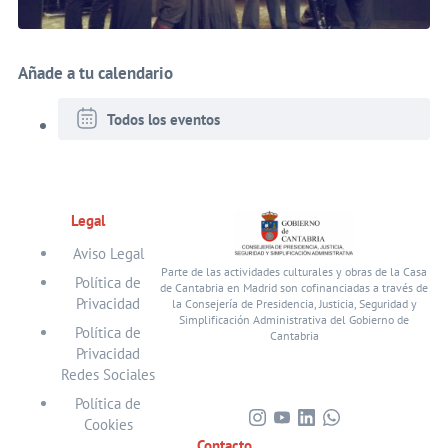
Añade a tu calendario
Todos los eventos
Legal
Aviso Legal
Parte de las actividades culturales y obras de la Casa
Política de
de Cantabria en Madrid son cofinanciadas a través de
Privacidad
la Consejería de Presidencia, Justicia, Seguridad y
Simplificación Administrativa del Gobierno de
Política de
Cantabria
Privacidad
Redes Sociales
Política de
Cookies
Visita
Visita
Visita
Visita
Contacto