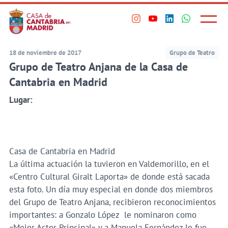
Principal
Saltar
al
Menú
Visita
Visita
Visita
Visita
princi
contenido
nuestro
nuestro
nuestro
nuestro
principal
perfil
perfil
perfil
perfil
18 de noviembre de 2017
Grupo de Teatro
en
en
en
en
Grupo de Teatro Anjana de la Casa de
Instagram
Youtube
Linkedin
WhatsApp
Cantabria en Madrid
Lugar:
Casa de Cantabria en Madrid
La última actuación la tuvieron en Valdemorillo, en el
«Centro Cultural Giralt Laporta» de donde está sacada
esta foto. Un día muy especial en donde dos miembros
del Grupo de Teatro Anjana, recibieron reconocimientos
importantes: a Gonzalo López le nominaron como
«Mejor Actor Principal» y a Manuela Fernández le fue