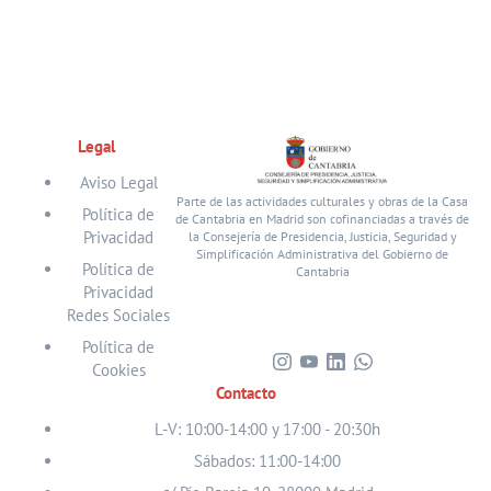
Legal
Aviso Legal
Parte de las actividades culturales y obras de la Casa
Política de
de Cantabria en Madrid son cofinanciadas a través de
Privacidad
la Consejería de Presidencia, Justicia, Seguridad y
Simplificación Administrativa del Gobierno de
Política de
Cantabria
Privacidad
Redes Sociales
Política de
Cookies
Visita
Visita
Visita
Visita
Contacto
nuestro
nuestro
nuestro
nuestro
perfil
perfil
perfil
perfil
L-V: 10:00-14:00 y 17:00 - 20:30h
en
en
en
en
Sábados: 11:00-14:00
Instagram
Youtube
Linkedin
WhatsApp