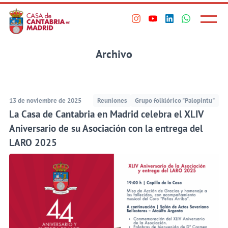
Principal
Saltar
al
Menú
Visita
Visita
Visita
Visita
princi
contenido
nuestro
nuestro
nuestro
nuestro
principal
perfil
perfil
perfil
perfil
Archivo
en
en
en
en
Instagram
Youtube
Linkedin
WhatsApp
13 de noviembre de 2025
Reuniones
Grupo folklórico "Palopintu"
La Casa de Cantabria en Madrid celebra el XLIV
Aniversario de su Asociación con la entrega del
LARO 2025