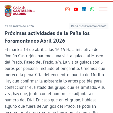
Principal
Saltar
al
Menú
Visita
Visita
Visita
Visita
princi
contenido
nuestro
nuestro
nuestro
nuestro
principal
perfil
perfil
perfil
perfil
31 de marzo de 2026
Peña "Los Foramontanos"
en
en
en
en
Próximas actividades de la Peña los
Instagram
Youtube
Linkedin
WhatsApp
Foramontanos Abril 2026
El martes 14 de abril, a las 16.15 H., a iniciativa de
Román Castrejón, haremos una visita guiada al Museo
del Prado. Paseo del Prado, s/n. La visita guiada son 6
euros por persona. incluido el pinganillo. Creemos que
merece la pena. Cita del encuentro: puerta de Murillo.
Hay que confirmar la asistencia lo antes posible para
confeccionar el listado del grupo, que es limitado. A su
vez, hay que, junto con el nombre, se adjuntará el
número del DNI. En caso que en el grupo, hubiese,
alguno que fuera de Amigos del Prado, se podrían
incorporar al grupo, pero no llevarían el pinganillo.