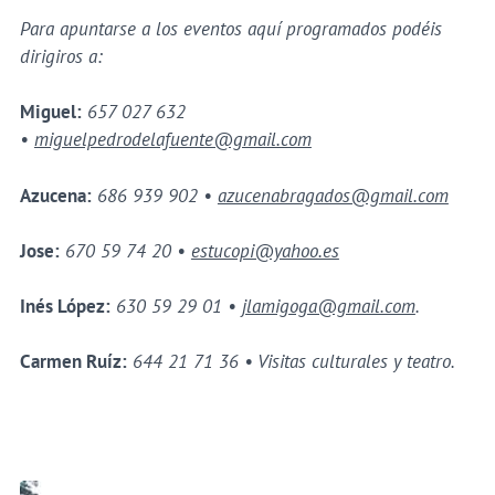
Para apuntarse a los eventos aquí programados podéis
dirigiros a:
Miguel:
657 027 632
•
miguelpedrodelafuente@gmail.com
Azucena:
686 939 902 •
azucenabragados@gmail.com
Jose:
670 59 74 20 •
estucopi@yahoo.es
Inés López:
630 59 29 01 •
jlamigoga@gmail.com
.
Carmen Ruíz:
644 21 71 36 • Visitas culturales y teatro.