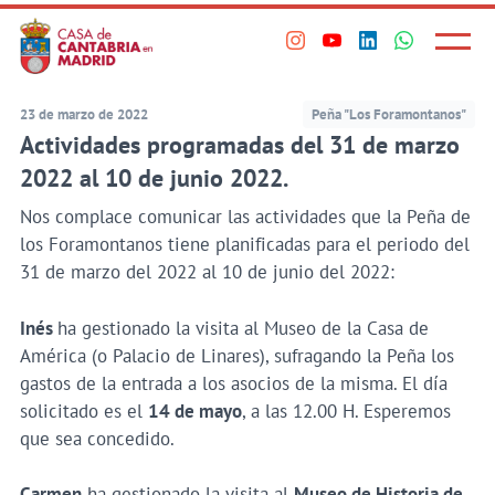
Principal
Saltar
al
Menú
Visita
Visita
Visita
Visita
princi
contenido
nuestro
nuestro
nuestro
nuestro
principal
perfil
perfil
perfil
perfil
23 de marzo de 2022
Peña "Los Foramontanos"
en
en
en
en
Actividades programadas del 31 de marzo
Instagram
Youtube
Linkedin
WhatsApp
2022 al 10 de junio 2022.
Nos complace comunicar las actividades que la Peña de
los Foramontanos tiene planificadas para el periodo del
31 de marzo del 2022 al 10 de junio del 2022:
Inés
ha gestionado la visita al Museo de la Casa de
América (o Palacio de Linares), sufragando la Peña los
gastos de la entrada a los asocios de la misma. El día
solicitado es el
14 de mayo
, a las 12.00 H. Esperemos
que sea concedido.
Carmen
ha gestionado la visita al
Museo de Historia de