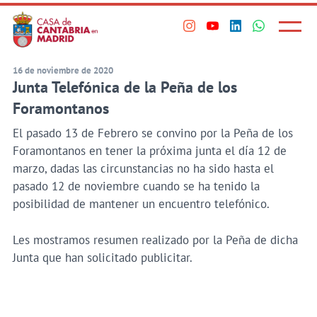
Principal
Saltar
al
Menú
Visita
Visita
Visita
Visita
princi
contenido
nuestro
nuestro
nuestro
nuestro
principal
perfil
perfil
perfil
perfil
16 de noviembre de 2020
Junta Telefónica de la Peña de los
en
en
en
en
Instagram
Youtube
Linkedin
WhatsApp
Foramontanos
El pasado 13 de Febrero se convino por la Peña de los
Foramontanos en tener la próxima junta el día 12 de
marzo, dadas las circunstancias no ha sido hasta el
pasado 12 de noviembre cuando se ha tenido la
posibilidad de mantener un encuentro telefónico.
Les mostramos resumen realizado por la Peña de dicha
Junta que han solicitado publicitar.