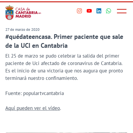
Principal
Saltar
al
Menú
Visita
Visita
Visita
Visita
princi
contenido
nuestro
nuestro
nuestro
nuestro
principal
perfil
perfil
perfil
perfil
27 de marzo de 2020
#quédateencasa. Primer paciente que sale
en
en
en
en
Instagram
Youtube
Linkedin
WhatsApp
de la UCI en Cantabria
El 25 de marzo se pudo celebrar la salida del primer
paciente de Uci afectado de coronavirus de Cantabria.
Es el inicio de una victoria que nos augura que pronto
terminará nuestro confinamiento.
Fuente: populartvcantabria
Aquí pueden ver el vídeo
.