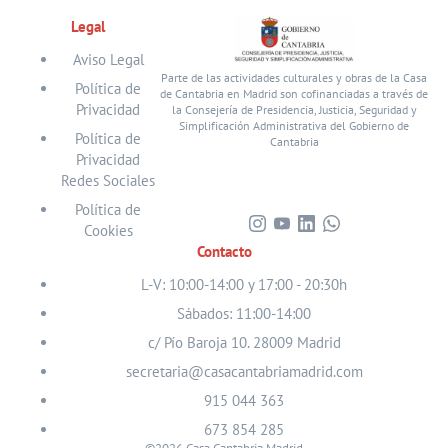
Legal
Aviso Legal
Parte de las actividades culturales y obras de la Casa
Política de
de Cantabria en Madrid son cofinanciadas a través de
Privacidad
la Consejería de Presidencia, Justicia, Seguridad y
Simplificación Administrativa del Gobierno de
Política de
Cantabria
Privacidad
Redes Sociales
Política de
Cookies
Visita
Visita
Visita
Visita
Contacto
nuestro
nuestro
nuestro
nuestro
perfil
perfil
perfil
perfil
L-V: 10:00-14:00 y 17:00 - 20:30h
en
en
en
en
Sábados: 11:00-14:00
Instagram
Youtube
Linkedin
WhatsApp
c/ Pío Baroja 10. 28009 Madrid
secretaria@casacantabriamadrid.com
915 044 363
673 854 285