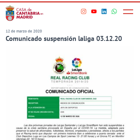
Principal
Saltar
al
Menú
Visita
Visita
Visita
Visita
princi
contenido
nuestro
nuestro
nuestro
nuestro
principal
perfil
perfil
perfil
perfil
12 de marzo de 2020
Comunicado suspensión laliga 03.12.20
en
en
en
en
Instagram
Youtube
Linkedin
WhatsApp