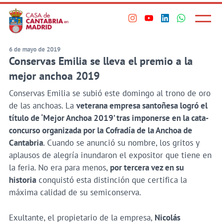
Principal
Saltar
al
Menú
Visita
Visita
Visita
Visita
princi
contenido
nuestro
nuestro
nuestro
nuestro
principal
perfil
perfil
perfil
perfil
6 de mayo de 2019
Conservas Emilia se lleva el premio a la
en
en
en
en
Instagram
Youtube
Linkedin
WhatsApp
mejor anchoa 2019
Conservas Emilia se subió este domingo al trono de oro
de las anchoas. La
veterana empresa santoñesa logró el
título de ‘Mejor Anchoa 2019’ tras imponerse en la cata-
concurso organizada por la Cofradía de la Anchoa de
Cantabria
. Cuando se anunció su nombre, los gritos y
aplausos de alegría inundaron el expositor que tiene en
la feria. No era para menos,
por tercera vez en su
historia
conquistó esta distinción que certifica la
máxima calidad de su semiconserva.
Exultante, el propietario de la empresa,
Nicolás