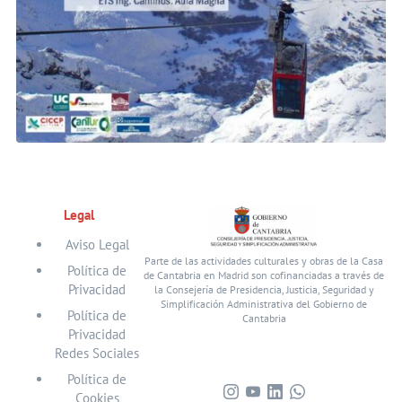
Legal
Aviso Legal
Parte de las actividades culturales y obras de la Casa
Política de
de Cantabria en Madrid son cofinanciadas a través de
Privacidad
la Consejería de Presidencia, Justicia, Seguridad y
Simplificación Administrativa del Gobierno de
Política de
Cantabria
Privacidad
Redes Sociales
Política de
Cookies
Visita
Visita
Visita
Visita