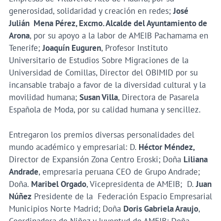
generosidad, solidaridad y creación en redes;
José
Julián Mena Pérez, Excmo. Alcalde del Ayuntamiento de
Arona
, por su apoyo a la labor de AMEIB Pachamama en
Tenerife;
Joaquín Euguren
, Profesor Instituto
Universitario de Estudios Sobre Migraciones de la
Universidad de Comillas, Director del OBIMID por su
incansable trabajo a favor de la diversidad cultural y la
movilidad humana;
Susan Villa
, Directora de Pasarela
Española de Moda, por su calidad humana y sencillez.
Entregaron los premios diversas personalidades del
mundo académico y empresarial: D.
Héctor Méndez,
Director de Expansión Zona Centro Eroski; Doña
Liliana
Andrade
, empresaria peruana CEO de Grupo Andrade;
Doña.
Maribel Orgado
, Vicepresidenta de AMEIB; D.
Juan
Núñez
Presidente de la Federación Espacio Empresarial
Municipios Norte Madrid; Doña
Doris Gabriela Araujo
,
Coordinadora de Niñez y Juventud de AMEIB; Doña