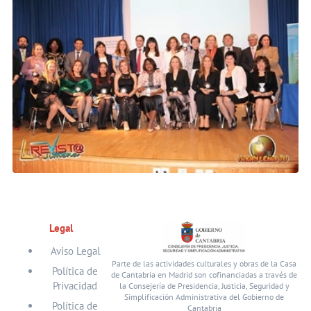
Legal
Aviso Legal
Parte de las actividades culturales y obras de la Casa
Política de
de Cantabria en Madrid son cofinanciadas a través de
Privacidad
la Consejería de Presidencia, Justicia, Seguridad y
Simplificación Administrativa del Gobierno de
Política de
Cantabria