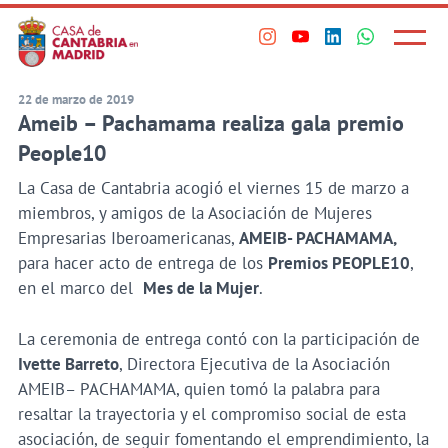
Principal
Saltar
al
Menú
Visita
Visita
Visita
Visita
princi
contenido
nuestro
nuestro
nuestro
nuestro
principal
perfil
perfil
perfil
perfil
22 de marzo de 2019
Ameib – Pachamama realiza gala premio
en
en
en
en
Instagram
Youtube
Linkedin
WhatsApp
People10
La Casa de Cantabria acogió el viernes 15 de marzo a
miembros, y amigos de la Asociación de Mujeres
Empresarias Iberoamericanas,
AMEIB- PACHAMAMA,
para hacer acto de entrega de los
Premios PEOPLE10
,
en el marco del
Mes de la Mujer
.
La ceremonia de entrega contó con la participación de
Ivette Barreto
, Directora Ejecutiva de la Asociación
AMEIB– PACHAMAMA, quien tomó la palabra para
resaltar la trayectoria y el compromiso social de esta
asociación, de seguir fomentando el emprendimiento, la