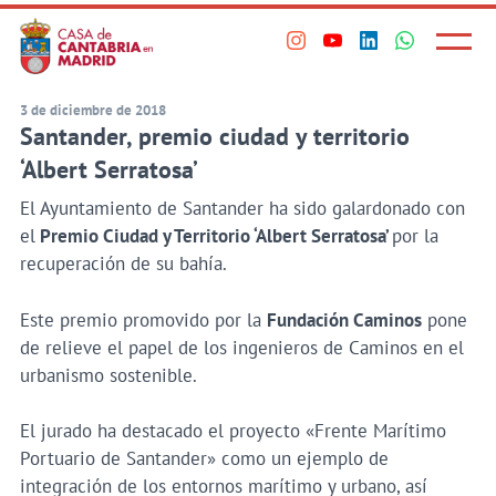
Principal
Saltar
al
Menú
Visita
Visita
Visita
Visita
princi
contenido
nuestro
nuestro
nuestro
nuestro
principal
perfil
perfil
perfil
perfil
3 de diciembre de 2018
Santander, premio ciudad y territorio
en
en
en
en
Instagram
Youtube
Linkedin
WhatsApp
‘Albert Serratosa’
El Ayuntamiento de Santander ha sido galardonado con
el
Premio Ciudad y Territorio ‘Albert Serratosa’
por la
recuperación de su bahía.
Este premio promovido por la
Fundación Caminos
pone
de relieve el papel de los ingenieros de Caminos en el
urbanismo sostenible.
El jurado ha destacado el proyecto «Frente Marítimo
Portuario de Santander» como un ejemplo de
integración de los entornos marítimo y urbano, así