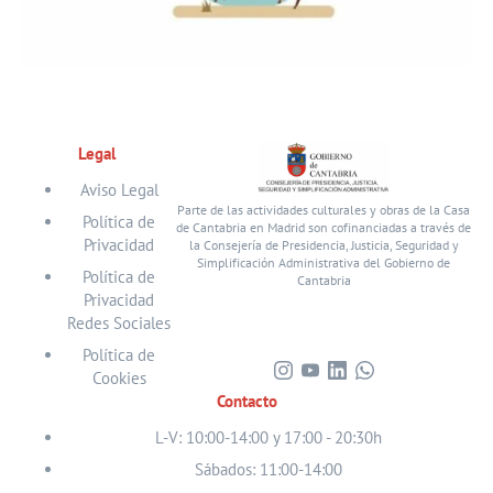
Legal
Aviso Legal
Parte de las actividades culturales y obras de la Casa
Política de
de Cantabria en Madrid son cofinanciadas a través de
Privacidad
la Consejería de Presidencia, Justicia, Seguridad y
Simplificación Administrativa del Gobierno de
Política de
Cantabria
Privacidad
Redes Sociales
Política de
Cookies
Visita
Visita
Visita
Visita
Contacto
nuestro
nuestro
nuestro
nuestro
perfil
perfil
perfil
perfil
L-V: 10:00-14:00 y 17:00 - 20:30h
en
en
en
en
Sábados: 11:00-14:00
Instagram
Youtube
Linkedin
WhatsApp