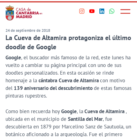
Principal
Saltar
al
Menú
Visita
Visita
Visita
Visita
princi
contenido
nuestro
nuestro
nuestro
nuestro
principal
perfil
perfil
perfil
perfil
24 de septiembre de 2018
La Cueva de Altamira protagoniza el último
en
en
en
en
Instagram
Youtube
Linkedin
WhatsApp
doodle de Google
Google
, el buscador más famoso de la red, este lunes ha
vuelto a cambiar su página principal con uno de sus
doodles personalizados. En esta ocasión se rinde
homenaje a la
cántabra
Cueva de Altamira
con motivo
del
139 aniversario del descubrimiento
de estas famosas
pinturas rupestres.
Como bien recuerda hoy
Google
, la
Cueva de Altamira
,
ubicada en el municipio de
Santilla del Mar
, fue
descubierta en 1879 por Marcelino Sanz de Sautuola, un
botánico aficionado a la arqueología. Fue el primero