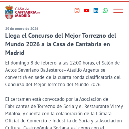
Principal
Saltar
al
Menú
Visita
Visita
Visita
Visita
princi
contenido
nuestro
nuestro
nuestro
nuestro
principal
perfil
perfil
perfil
perfil
29 de enero de 2026
Llega el Concurso del Mejor Torrezno del
en
en
en
en
Instagram
Youtube
Linkedin
WhatsApp
Mundo 2026 a la Casa de Cantabria en
Madrid
El domingo 8 de febrero, a las 12:00 horas, el Salón de
Actos Severiano Ballesteros–Ataúlfo Argenta se
convertirá en sede de la cuarta ronda clasificatoria del
Concurso del Mejor Torrezno del Mundo 2026.
El certamen está convocado por la Asociación de
Fabricantes de Torrezno de Soria y el Restaurante Virrey
Palafox, y cuenta con la colaboración de la Cámara
Oficial de Comercio e Industria de Soria y la Asociación
Cultural Gastronómica Soriana, así como con el