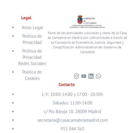
Legal
Aviso Legal
Parte de las actividades culturales y obras de la Casa
Política de
de Cantabria en Madrid son cofinanciadas a través de
Privacidad
la Consejería de Presidencia, Justicia, Seguridad y
Simplificación Administrativa del Gobierno de
Política de
Cantabria
Privacidad
Redes Sociales
Política de
Cookies
Visita
Visita
Visita
Visita
Contacto
nuestro
nuestro
nuestro
nuestro
perfil
perfil
perfil
perfil
L-V: 10:00-14:00 y 17:00 - 20:30h
en
en
en
en
Sábados: 11:00-14:00
Instagram
Youtube
Linkedin
WhatsApp
c/ Pío Baroja 10. 28009 Madrid
secretaria@casacantabriamadrid.com
915 044 363