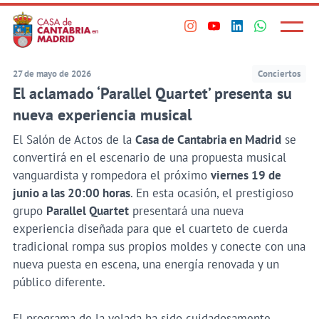
Principal
Saltar
al
Menú
Visita
Visita
Visita
Visita
princi
contenido
nuestro
nuestro
nuestro
nuestro
principal
perfil
perfil
perfil
perfil
27 de mayo de 2026
Conciertos
en
en
en
en
El aclamado ‘Parallel Quartet’ presenta su
Instagram
Youtube
Linkedin
WhatsApp
nueva experiencia musical
El Salón de Actos de la
Casa de Cantabria en Madrid
se
convertirá en el escenario de una propuesta musical
vanguardista y rompedora el próximo
viernes 19 de
junio a las 20:00 horas
. En esta ocasión, el prestigioso
grupo
Parallel Quartet
presentará una nueva
experiencia diseñada para que el cuarteto de cuerda
tradicional rompa sus propios moldes y conecte con una
nueva puesta en escena, una energía renovada y un
público diferente.
El programa de la velada ha sido cuidadosamente