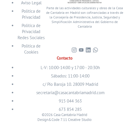
Aviso Legal
Parte de las actividades culturales y obras de la Casa
Política de
de Cantabria en Madrid son cofinanciadas a través de
Privacidad
la Consejería de Presidencia, Justicia, Seguridad y
Simplificación Administrativa del Gobierno de
Política de
Cantabria
Privacidad
Redes Sociales
Política de
Cookies
Visita
Visita
Visita
Visita
Contacto
nuestro
nuestro
nuestro
nuestro
perfil
perfil
perfil
perfil
L-V: 10:00-14:00 y 17:00 - 20:30h
en
en
en
en
Sábados: 11:00-14:00
Instagram
Youtube
Linkedin
WhatsApp
c/ Pío Baroja 10. 28009 Madrid
secretaria@casacantabriamadrid.com
915 044 363
673 854 285
©2026 Casa Cantabria Madrid
Design&Code 7.11 Creative Studio