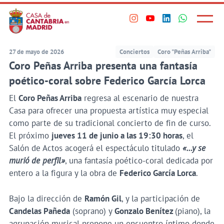
Principal
Saltar
al
Menú
Visita
Visita
Visita
Visita
princi
contenido
nuestro
nuestro
nuestro
nuestro
principal
perfil
perfil
perfil
perfil
27 de mayo de 2026
Conciertos
Coro "Peñas Arriba"
en
en
en
en
Coro Peñas Arriba presenta una fantasía
Instagram
Youtube
Linkedin
WhatsApp
poético-coral sobre Federico García Lorca
El
Coro Peñas Arriba
regresa al escenario de nuestra
Casa para ofrecer una propuesta artística muy especial
como parte de su tradicional concierto de fin de curso.
El próximo
jueves 11 de junio a las 19:30 horas
, el
Salón de Actos acogerá el espectáculo titulado
«…y se
murió de perfil»
, una fantasía poético-coral dedicada por
entero a la figura y la obra de
Federico García Lorca
.
Bajo la dirección de
Ramón Gil
, y la participación de
Candelas Pañeda
(soprano) y
Gonzalo Benítez
(piano), la
agrupación musical propone un encuentro íntimo donde