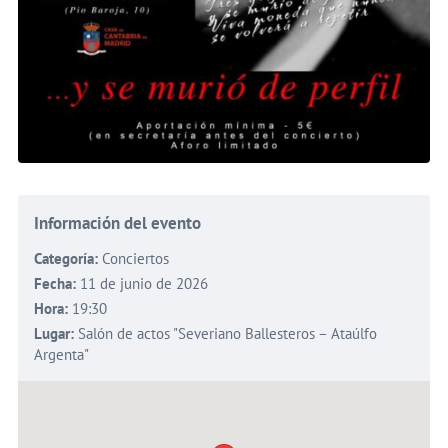
Información del evento
Categoría:
Conciertos
Fecha:
11 de junio de 2026
Hora:
19:30
Lugar:
Salón de actos "Severiano Ballesteros – Ataúlfo
Argenta"