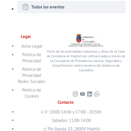
Todos los eventos
Legal
Aviso Legal
Parte de las actividades culturales y obras de la Casa
Política de
de Cantabria en Madrid son cofinanciadas a través de
Privacidad
la Consejería de Presidencia, Justicia, Seguridad y
Simplificación Administrativa del Gobierno de
Política de
Cantabria
Privacidad
Redes Sociales
Política de
Cookies
Visita
Visita
Visita
Visita
Contacto
nuestro
nuestro
nuestro
nuestro
perfil
perfil
perfil
perfil
L-V: 10:00-14:00 y 17:00 - 20:30h
en
en
en
en
Sábados: 11:00-14:00
Instagram
Youtube
Linkedin
WhatsApp
c/ Pío Baroja 10. 28009 Madrid