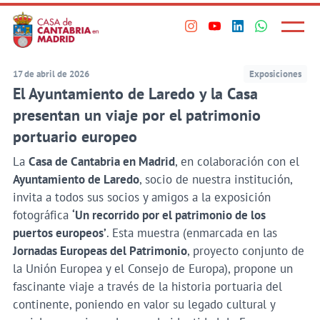
Principal
Saltar
al
Menú
Visita
Visita
Visita
Visita
princi
contenido
nuestro
nuestro
nuestro
nuestro
principal
perfil
perfil
perfil
perfil
17 de abril de 2026
Exposiciones
en
en
en
en
El Ayuntamiento de Laredo y la Casa
Instagram
Youtube
Linkedin
WhatsApp
presentan un viaje por el patrimonio
portuario europeo
La
Casa de Cantabria en Madrid
, en colaboración con el
Ayuntamiento de Laredo
, socio de nuestra institución,
invita a todos sus socios y amigos a la exposición
fotográfica
‘Un recorrido por el patrimonio de los
puertos europeos’
. Esta muestra (enmarcada en las
Jornadas Europeas del Patrimonio
, proyecto conjunto de
la Unión Europea y el Consejo de Europa), propone un
fascinante viaje a través de la historia portuaria del
continente, poniendo en valor su legado cultural y