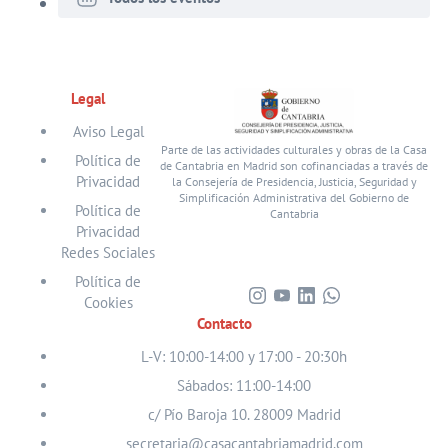
Legal
Aviso Legal
Parte de las actividades culturales y obras de la Casa
Política de
de Cantabria en Madrid son cofinanciadas a través de
Privacidad
la Consejería de Presidencia, Justicia, Seguridad y
Simplificación Administrativa del Gobierno de
Política de
Cantabria
Privacidad
Redes Sociales
Política de
Cookies
Visita
Visita
Visita
Visita
Contacto
nuestro
nuestro
nuestro
nuestro
perfil
perfil
perfil
perfil
L-V: 10:00-14:00 y 17:00 - 20:30h
en
en
en
en
Sábados: 11:00-14:00
Instagram
Youtube
Linkedin
WhatsApp
c/ Pío Baroja 10. 28009 Madrid
secretaria@casacantabriamadrid.com