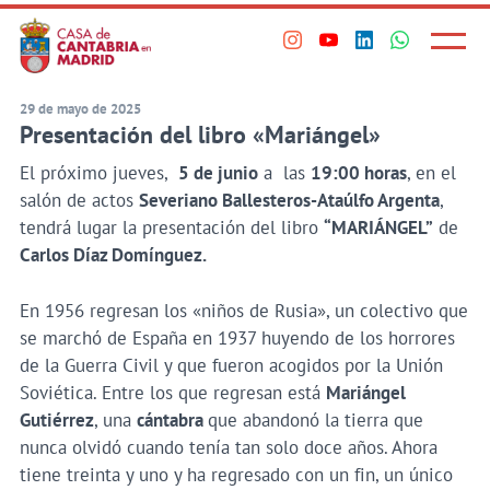
Principal
Saltar
al
Menú
Visita
Visita
Visita
Visita
princi
contenido
nuestro
nuestro
nuestro
nuestro
principal
perfil
perfil
perfil
perfil
29 de mayo de 2025
Presentación del libro «Mariángel»
en
en
en
en
Instagram
Youtube
Linkedin
WhatsApp
El próximo jueves,
5 de junio
a las
19:00 horas
, en el
salón de actos
Severiano Ballesteros-Ataúlfo Argenta
,
tendrá lugar la presentación del libro
“MARIÁNGEL”
de
Carlos Díaz Domínguez.
En 1956 regresan los «niños de Rusia», un colectivo que
se marchó de España en 1937 huyendo de los horrores
de la Guerra Civil y que fueron acogidos por la Unión
Soviética. Entre los que regresan está
Mariángel
Gutiérrez
, una
cántabra
que abandonó la tierra que
nunca olvidó cuando tenía tan solo doce años. Ahora
tiene treinta y uno y ha regresado con un fin, un único