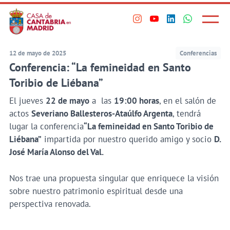
Principal
Saltar
al
Menú
Visita
Visita
Visita
Visita
princi
contenido
nuestro
nuestro
nuestro
nuestro
principal
perfil
perfil
perfil
perfil
12 de mayo de 2025
Conferencias
en
en
en
en
Conferencia: “La femineidad en Santo
Instagram
Youtube
Linkedin
WhatsApp
Toribio de Liébana”
El jueves
22 de mayo
a las
19:00 horas
, en el salón de
actos
Severiano Ballesteros-Ataúlfo Argenta
, tendrá
lugar la conferencia
“La femineidad en Santo Toribio de
Liébana”
impartida por nuestro querido amigo y socio
D.
José María Alonso del Val.
Nos trae una propuesta singular que enriquece la visión
sobre nuestro patrimonio espiritual desde una
perspectiva renovada.