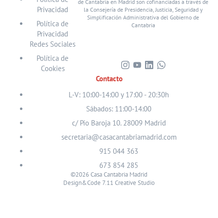
de Cantabria en Madrid son cofinanciadas a través de
Privacidad
la Consejería de Presidencia, Justicia, Seguridad y
Simplificación Administrativa del Gobierno de
Política de
Cantabria
Privacidad
Redes Sociales
Política de
Cookies
Visita
Visita
Visita
Visita
Contacto
nuestro
nuestro
nuestro
nuestro
perfil
perfil
perfil
perfil
L-V: 10:00-14:00 y 17:00 - 20:30h
en
en
en
en
Sábados: 11:00-14:00
Instagram
Youtube
Linkedin
WhatsApp
c/ Pío Baroja 10. 28009 Madrid
secretaria@casacantabriamadrid.com
915 044 363
673 854 285
©2026 Casa Cantabria Madrid
Design&Code 7.11 Creative Studio