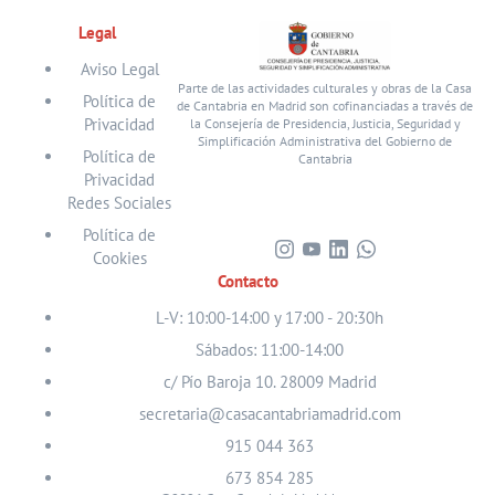
Legal
Aviso Legal
Parte de las actividades culturales y obras de la Casa
Política de
de Cantabria en Madrid son cofinanciadas a través de
Privacidad
la Consejería de Presidencia, Justicia, Seguridad y
Simplificación Administrativa del Gobierno de
Política de
Cantabria
Privacidad
Redes Sociales
Política de
Cookies
Visita
Visita
Visita
Visita
Contacto
nuestro
nuestro
nuestro
nuestro
perfil
perfil
perfil
perfil
L-V: 10:00-14:00 y 17:00 - 20:30h
en
en
en
en
Sábados: 11:00-14:00
Instagram
Youtube
Linkedin
WhatsApp
c/ Pío Baroja 10. 28009 Madrid
secretaria@casacantabriamadrid.com
915 044 363
673 854 285