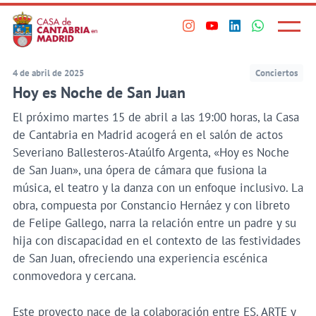
Principal
Saltar
al
Menú
Visita
Visita
Visita
Visita
princi
contenido
nuestro
nuestro
nuestro
nuestro
principal
perfil
perfil
perfil
perfil
4 de abril de 2025
Conciertos
en
en
en
en
Hoy es Noche de San Juan
Instagram
Youtube
Linkedin
WhatsApp
El próximo martes 15 de abril a las 19:00 horas, la Casa
de Cantabria en Madrid acogerá en el salón de actos
Severiano Ballesteros-Ataúlfo Argenta, «Hoy es Noche
de San Juan», una ópera de cámara que fusiona la
música, el teatro y la danza con un enfoque inclusivo. La
obra, compuesta por Constancio Hernáez y con libreto
de Felipe Gallego, narra la relación entre un padre y su
hija con discapacidad en el contexto de las festividades
de San Juan, ofreciendo una experiencia escénica
conmovedora y cercana.
Este proyecto nace de la colaboración entre ES. ARTE y