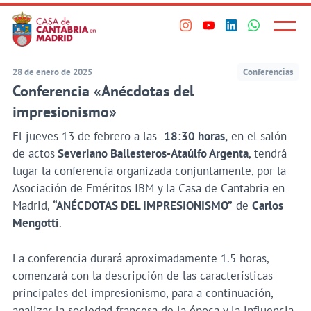
Principal
Saltar
al
Menú
Visita
Visita
Visita
Visita
princi
contenido
nuestro
nuestro
nuestro
nuestro
principal
perfil
perfil
perfil
perfil
28 de enero de 2025
Conferencias
en
en
en
en
Conferencia «Anécdotas del
Instagram
Youtube
Linkedin
WhatsApp
impresionismo»
El jueves 13 de febrero a las
18:30 horas,
en el salón
de actos
Severiano Ballesteros-Ataúlfo Argenta
, tendrá
lugar la conferencia organizada conjuntamente, por la
Asociación de Eméritos IBM y la Casa de Cantabria en
Madrid,
“ANÉCDOTAS DEL IMPRESIONISMO”
de
Carlos
Mengotti
.
La conferencia durará aproximadamente 1.5 horas,
comenzará con la descripción de las características
principales del impresionismo, para a continuación,
analizar la sociedad francesa de la época y la influencia