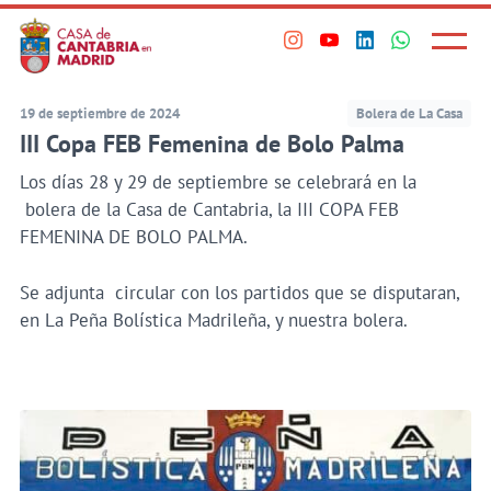
Principal
Saltar
al
Menú
Visita
Visita
Visita
Visita
princi
contenido
nuestro
nuestro
nuestro
nuestro
principal
perfil
perfil
perfil
perfil
19 de septiembre de 2024
Bolera de La Casa
en
en
en
en
III Copa FEB Femenina de Bolo Palma
Instagram
Youtube
Linkedin
WhatsApp
Los días 28 y 29 de septiembre se celebrará en la
bolera de la Casa de Cantabria, la III COPA FEB
FEMENINA DE BOLO PALMA.
Se adjunta circular con los partidos que se disputaran,
en La Peña Bolística Madrileña, y nuestra bolera.