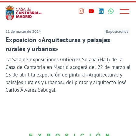
Principal
Saltar
al
Menú
Visita
Visita
Visita
Visita
princi
contenido
nuestro
nuestro
nuestro
nuestro
principal
perfil
perfil
perfil
perfil
21 de marzo de 2024
Exposiciones
en
en
en
en
Exposición «Arquitecturas y paisajes
Instagram
Youtube
Linkedin
WhatsApp
rurales y urbanos»
La Sala de exposiciones Gutiérrez Solana (Hall) de la
Casa de Cantabria en Madrid acogerá del 22 de marzo al
15 de abril la exposición de pintura «Arquitecturas y
paisajes rurales y urbanos» del pintor y arquitecto José
Carlos Álvarez Sabugal.