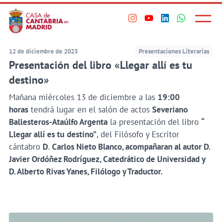
Principal
Saltar
al
Menú
Visita
Visita
Visita
Visita
princi
contenido
nuestro
nuestro
nuestro
nuestro
principal
perfil
perfil
perfil
perfil
12 de diciembre de 2023
Presentaciones Literarias
en
en
en
en
Presentación del libro «Llegar allí es tu
Instagram
Youtube
Linkedin
WhatsApp
destino»
Mañana miércoles 13 de diciembre a las
19:00
horas
tendrá lugar en el salón de actos
Severiano
Ballesteros-Ataúlfo Argenta
la presentación del libro
“
Llegar allí es tu
destino”
, del Filósofo y Escritor
cántabro
D
.
Carlos Nieto Blanco, acompañaran al autor D.
Javier Ordóñez Rodríguez, Catedrático de Universidad y
D. Alberto Rivas Yanes, Filólogo y Traductor.