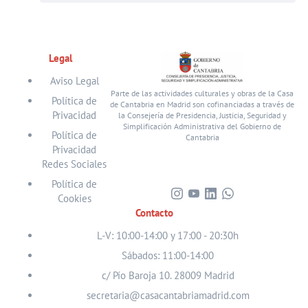
Legal
Aviso Legal
Parte de las actividades culturales y obras de la Casa
Política de
de Cantabria en Madrid son cofinanciadas a través de
Privacidad
la Consejería de Presidencia, Justicia, Seguridad y
Simplificación Administrativa del Gobierno de
Política de
Cantabria
Privacidad
Redes Sociales
Política de
Cookies
Visita
Visita
Visita
Visita
Contacto
nuestro
nuestro
nuestro
nuestro
perfil
perfil
perfil
perfil
L-V: 10:00-14:00 y 17:00 - 20:30h
en
en
en
en
Sábados: 11:00-14:00
Instagram
Youtube
Linkedin
WhatsApp
c/ Pío Baroja 10. 28009 Madrid
secretaria@casacantabriamadrid.com