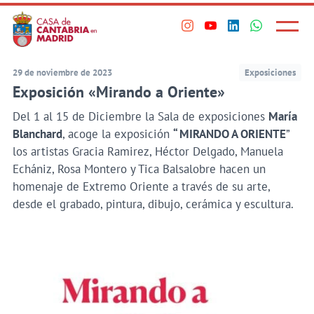
Principal
Saltar
al
Menú
Visita
Visita
Visita
Visita
princi
contenido
nuestro
nuestro
nuestro
nuestro
principal
perfil
perfil
perfil
perfil
29 de noviembre de 2023
Exposiciones
en
en
en
en
Exposición «Mirando a Oriente»
Instagram
Youtube
Linkedin
WhatsApp
Del 1 al 15 de Diciembre la Sala de exposiciones
María
Blanchard
, acoge la exposición
“ MIRANDO A ORIENTE
”
los artistas Gracia Ramirez, Héctor Delgado, Manuela
Echániz, Rosa Montero y Tica Balsalobre hacen un
homenaje de Extremo Oriente a través de su arte,
desde el grabado, pintura, dibujo, cerámica y escultura.