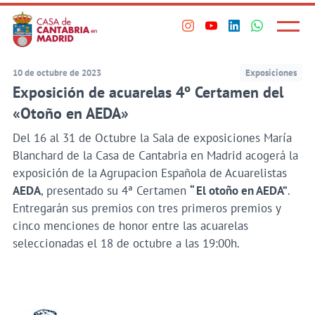
Principal
Saltar
al
Menú
Visita
Visita
Visita
Visita
princi
contenido
nuestro
nuestro
nuestro
nuestro
principal
perfil
perfil
perfil
perfil
10 de octubre de 2023
Exposiciones
en
en
en
en
Exposición de acuarelas 4º Certamen del
Instagram
Youtube
Linkedin
WhatsApp
«Otoño en AEDA»
Del 16 al 31 de Octubre la Sala de exposiciones María
Blanchard de la Casa de Cantabria en Madrid acogerá la
exposición de la Agrupacion Española de Acuarelistas
AEDA
, presentado su 4ª Certamen
“ El otoño en AEDA”
.
Entregarán sus premios con tres primeros premios y
cinco menciones de honor entre las acuarelas
seleccionadas el 18 de octubre a las 19:00h.