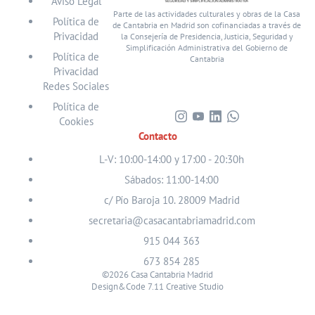
Aviso Legal
Parte de las actividades culturales y obras de la Casa
Política de
de Cantabria en Madrid son cofinanciadas a través de
Privacidad
la Consejería de Presidencia, Justicia, Seguridad y
Simplificación Administrativa del Gobierno de
Política de
Cantabria
Privacidad
Redes Sociales
Política de
Cookies
Visita
Visita
Visita
Visita
Contacto
nuestro
nuestro
nuestro
nuestro
perfil
perfil
perfil
perfil
L-V: 10:00-14:00 y 17:00 - 20:30h
en
en
en
en
Sábados: 11:00-14:00
Instagram
Youtube
Linkedin
WhatsApp
c/ Pío Baroja 10. 28009 Madrid
secretaria@casacantabriamadrid.com
915 044 363
673 854 285
©2026 Casa Cantabria Madrid
Design&Code 7.11 Creative Studio