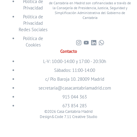
Política de
de Cantabria en Madrid son cofinanciadas a través de
Privacidad
la Consejería de Presidencia, Justicia, Seguridad y
Simplificación Administrativa del Gobierno de
Política de
Cantabria
Privacidad
Redes Sociales
Política de
Cookies
Visita
Visita
Visita
Visita
Contacto
nuestro
nuestro
nuestro
nuestro
perfil
perfil
perfil
perfil
L-V: 10:00-14:00 y 17:00 - 20:30h
en
en
en
en
Sábados: 11:00-14:00
Instagram
Youtube
Linkedin
WhatsApp
c/ Pío Baroja 10. 28009 Madrid
secretaria@casacantabriamadrid.com
915 044 363
673 854 285
©2026 Casa Cantabria Madrid
Design&Code 7.11 Creative Studio