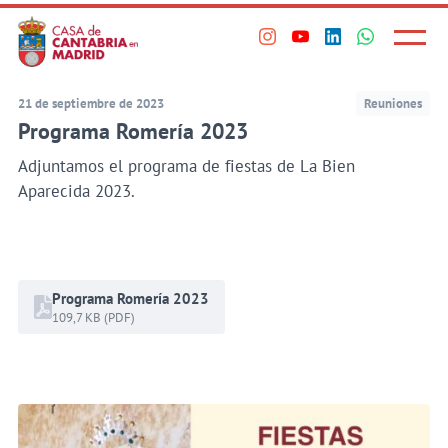
Principal
Saltar
al
Menú
Visita
Visita
Visita
Visita
princi
contenido
nuestro
nuestro
nuestro
nuestro
principal
perfil
perfil
perfil
perfil
21 de septiembre de 2023
Reuniones
en
en
en
en
Programa Romería 2023
Instagram
Youtube
Linkedin
WhatsApp
Adjuntamos el programa de fiestas de La Bien
Aparecida 2023.
Programa Romería 2023
109,7 KB (PDF)