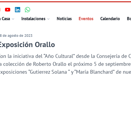
isita
Visita
Visita
Visita
ncipal
a Casa
Instalaciones
Noticias
Eventos
Calendario
Bo
uestro
nuestro
nuestro
nuestro
erfil
perfil
perfil
perfil
8 de agosto de 2023
n
en
en
en
Exposición Orallo
nstagram
Youtube
Linkedin
WhatsApp
on la iniciativa del “Año Cultural” desde la Consejería de
a colección de Roberto Orallo el próximo 5 de septiembre 
xposiciones “Gutierrez Solana “ y “María Blanchard” de nue