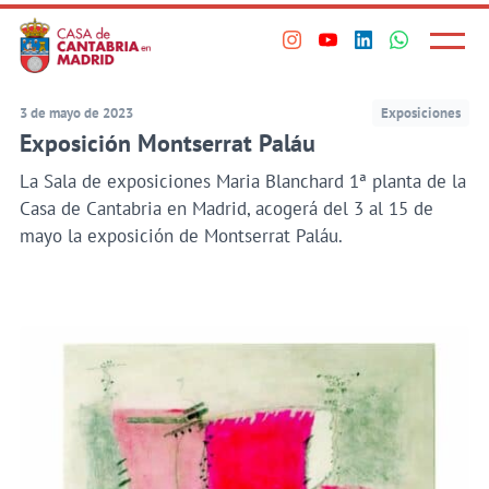
Principal
Saltar
al
Menú
Visita
Visita
Visita
Visita
princi
contenido
nuestro
nuestro
nuestro
nuestro
principal
perfil
perfil
perfil
perfil
3 de mayo de 2023
Exposiciones
en
en
en
en
Exposición Montserrat Paláu
Instagram
Youtube
Linkedin
WhatsApp
La Sala de exposiciones Maria Blanchard 1ª planta de la
Casa de Cantabria en Madrid, acogerá del 3 al 15 de
mayo la exposición de Montserrat Paláu.