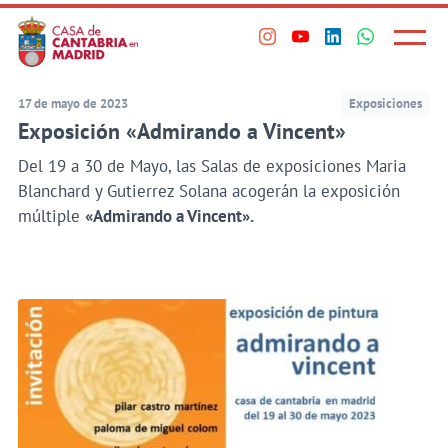
Principal
Saltar
al
Menú
Visita
Visita
Visita
Visita
princi
contenido
nuestro
nuestro
nuestro
nuestro
principal
perfil
perfil
perfil
perfil
17 de mayo de 2023
Exposiciones
en
en
en
en
Exposición «Admirando a Vincent»
Instagram
Youtube
Linkedin
WhatsApp
Del 19 a 30 de Mayo, las Salas de exposiciones Maria
Blanchard y Gutierrez Solana acogerán la exposición
múltiple
«Admirando a Vincent».