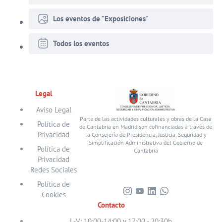
Los eventos de "Exposiciones"
Todos los eventos
Legal
Aviso Legal
Parte de las actividades culturales y obras de la Casa
Política de
de Cantabria en Madrid son cofinanciadas a través de
Privacidad
la Consejería de Presidencia, Justicia, Seguridad y
Simplificación Administrativa del Gobierno de
Política de
Cantabria
Privacidad
Redes Sociales
Política de
Cookies
Visita
Visita
Visita
Visita
Contacto
nuestro
nuestro
nuestro
nuestro
perfil
perfil
perfil
perfil
L-V: 10:00-14:00 y 17:00 - 20:30h