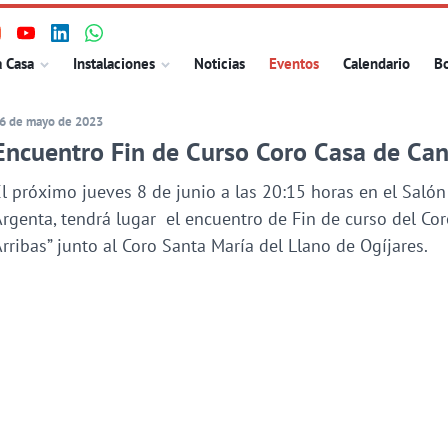
isita
Visita
Visita
Visita
ncipal
a Casa
Instalaciones
Noticias
Eventos
Calendario
Bo
uestro
nuestro
nuestro
nuestro
erfil
perfil
perfil
perfil
6 de mayo de 2023
n
en
en
en
Encuentro Fin de Curso Coro Casa de Can
nstagram
Youtube
Linkedin
WhatsApp
l próximo jueves 8 de junio a las 20:15 horas en el Salón
rgenta, tendrá lugar el encuentro de Fin de curso del Co
rribas” junto al Coro Santa María del Llano de Ogíjares.