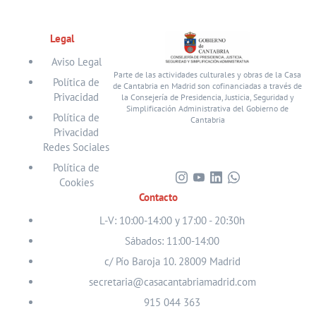
Legal
Aviso Legal
Parte de las actividades culturales y obras de la Casa
Política de
de Cantabria en Madrid son cofinanciadas a través de
Privacidad
la Consejería de Presidencia, Justicia, Seguridad y
Simplificación Administrativa del Gobierno de
Política de
Cantabria
Privacidad
Redes Sociales
Política de
Cookies
Visita
Visita
Visita
Visita
Contacto
nuestro
nuestro
nuestro
nuestro
perfil
perfil
perfil
perfil
L-V: 10:00-14:00 y 17:00 - 20:30h
en
en
en
en
Sábados: 11:00-14:00
Instagram
Youtube
Linkedin
WhatsApp
c/ Pío Baroja 10. 28009 Madrid
secretaria@casacantabriamadrid.com
915 044 363