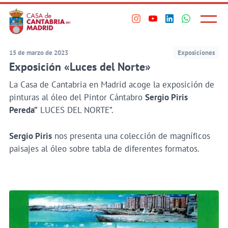
Principal
Saltar
al
Menú
Visita
Visita
Visita
Visita
princi
contenido
nuestro
nuestro
nuestro
nuestro
principal
perfil
perfil
perfil
perfil
15 de marzo de 2023
Exposiciones
en
en
en
en
Exposición «Luces del Norte»
Instagram
Youtube
Linkedin
WhatsApp
La Casa de Cantabria en Madrid acoge la exposición de
pinturas al óleo del Pintor Cántabro
Sergio Piris
Pereda”
LUCES DEL NORTE”.
Sergio Piris
nos presenta una colección de magníficos
paisajes al óleo sobre tabla de diferentes formatos.