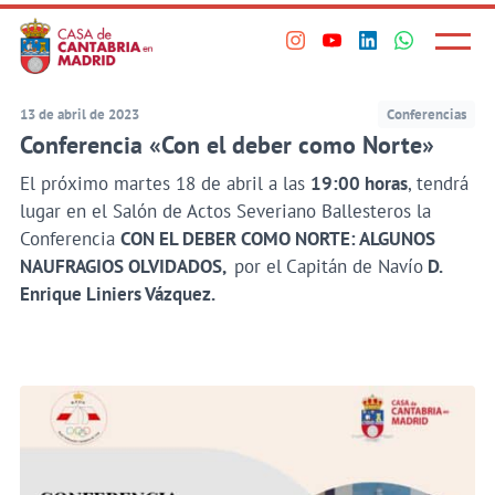
Principal
Saltar
al
Menú
Visita
Visita
Visita
Visita
princi
contenido
nuestro
nuestro
nuestro
nuestro
principal
perfil
perfil
perfil
perfil
13 de abril de 2023
Conferencias
en
en
en
en
Conferencia «Con el deber como Norte»
Instagram
Youtube
Linkedin
WhatsApp
El próximo martes 18 de abril a las
19:00 horas
, tendrá
lugar en el Salón de Actos Severiano Ballesteros la
Conferencia
CON EL DEBER COMO NORTE: ALGUNOS
NAUFRAGIOS OLVIDADOS,
por el
Capitán de Navío
D.
Enrique Liniers Vázquez.