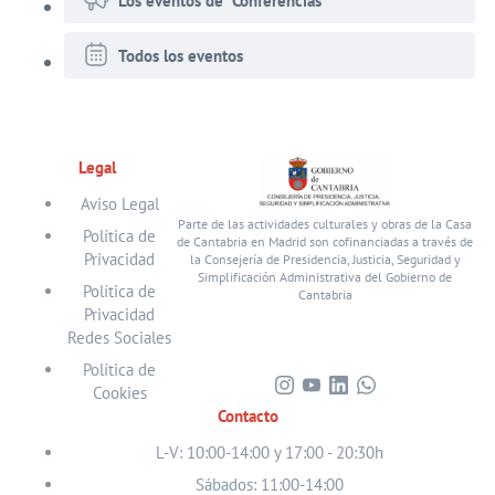
Los eventos de "Conferencias"
Todos los eventos
Legal
Aviso Legal
Parte de las actividades culturales y obras de la Casa
Política de
de Cantabria en Madrid son cofinanciadas a través de
Privacidad
la Consejería de Presidencia, Justicia, Seguridad y
Simplificación Administrativa del Gobierno de
Política de
Cantabria
Privacidad
Redes Sociales
Política de
Cookies
Visita
Visita
Visita
Visita
Contacto
nuestro
nuestro
nuestro
nuestro
perfil
perfil
perfil
perfil
L-V: 10:00-14:00 y 17:00 - 20:30h
en
en
en
en
Sábados: 11:00-14:00