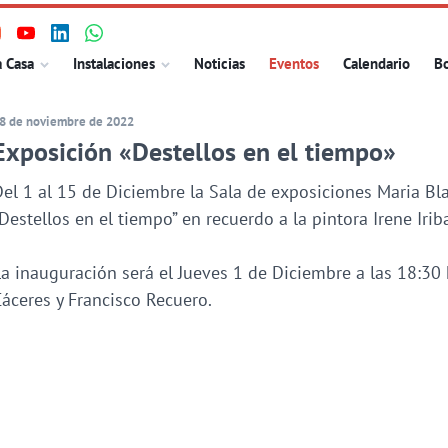
isita
Visita
Visita
Visita
ncipal
a Casa
Instalaciones
Noticias
Eventos
Calendario
Bo
uestro
nuestro
nuestro
nuestro
erfil
perfil
perfil
perfil
8 de noviembre de 2022
n
en
en
en
Exposición «Destellos en el tiempo»
nstagram
Youtube
Linkedin
WhatsApp
el 1 al 15 de Diciembre la Sala de exposiciones Maria Bl
Destellos en el tiempo” en recuerdo a la pintora Irene Irib
a inauguración será el Jueves 1 de Diciembre a las 18:30 
áceres y Francisco Recuero.