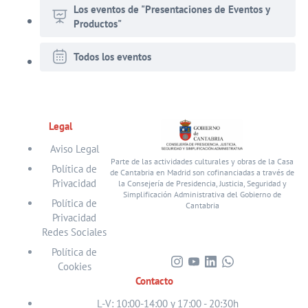
Los eventos de "Presentaciones de Eventos y
Productos"
Todos los eventos
Legal
Aviso Legal
Parte de las actividades culturales y obras de la Casa
Política de
de Cantabria en Madrid son cofinanciadas a través de
Privacidad
la Consejería de Presidencia, Justicia, Seguridad y
Simplificación Administrativa del Gobierno de
Política de
Cantabria
Privacidad
Redes Sociales
Política de
Cookies
Visita
Visita
Visita
Visita
Contacto
nuestro
nuestro
nuestro
nuestro
perfil
perfil
perfil
perfil
L-V: 10:00-14:00 y 17:00 - 20:30h