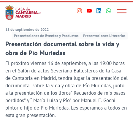
Principal
Saltar
al
Menú
Visita
Visita
Visita
Visita
princi
contenido
nuestro
nuestro
nuestro
nuestro
principal
perfil
perfil
perfil
perfil
13 de septiembre de 2022
en
en
en
en
Presentaciones de Eventos y Productos
Presentaciones Literarias
Presentación documental sobre la vida y
Instagram
Youtube
Linkedin
WhatsApp
obra de Pío Muriedas
El próximo viernes 16 de septiembre, a las 19:00 horas
en el Salón de actos Severiano Ballesteros de la Casa
de Cantabria en Madrid, tendrá lugar la presentación del
documental sobre la vida y obra de Pío Muriedas, junto
a la presentación de los libros” Recuerdos de mis pasos
perdidos” y “ María Luisa y Pío” por Manuel F. Gochi
pintor e hijo de Pío Muriedas. Les esperamos a todos en
esta gran presentación.