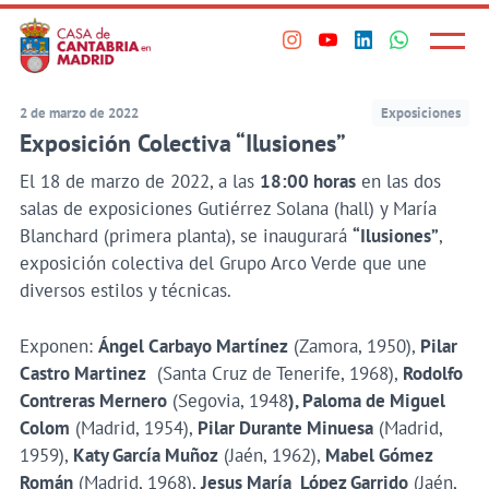
Principal
Saltar
al
Menú
Visita
Visita
Visita
Visita
princi
contenido
nuestro
nuestro
nuestro
nuestro
principal
perfil
perfil
perfil
perfil
2 de marzo de 2022
Exposiciones
en
en
en
en
Exposición Colectiva “Ilusiones”
Instagram
Youtube
Linkedin
WhatsApp
El 18 de marzo de 2022, a las
18:00 horas
en las dos
salas de exposiciones Gutiérrez Solana (hall) y María
Blanchard (primera planta), se inaugurará
“Ilusiones”
,
exposición colectiva del Grupo Arco Verde que une
diversos estilos y técnicas.
Exponen:
Ángel Carbayo Martínez
(Zamora, 1950),
Pilar
Castro Martinez
(Santa Cruz de Tenerife, 1968),
Rodolfo
Contreras Mernero
(Segovia, 1948
), Paloma de Miguel
Colom
(Madrid, 1954),
Pilar Durante Minuesa
(Madrid,
1959),
Katy García Muñoz
(Jaén, 1962),
Mabel Gómez
Román
(Madrid, 1968),
Jesus María López Garrido
(Jaén,