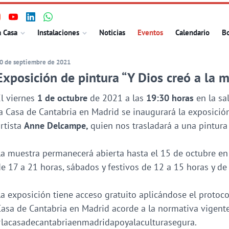
isita
Visita
Visita
Visita
ncipal
a Casa
Instalaciones
Noticias
Eventos
Calendario
Bo
uestro
nuestro
nuestro
nuestro
erfil
perfil
perfil
perfil
0 de septiembre de 2021
n
en
en
en
Exposición de pintura “Y Dios creó a la
nstagram
Youtube
Linkedin
WhatsApp
l viernes
1 de octubre
de 2021 a las
19:30 horas
en la sal
a Casa de Cantabria en Madrid se inaugurará la exposició
rtista
Anne Delcampe,
quien nos trasladará a una pintura
a muestra permanecerá abierta hasta el 15 de octubre en 
e 17 a 21 horas, sábados y festivos de 12 a 15 horas y de
a exposición tiene acceso gratuito aplicándose el protoco
asa de Cantabria en Madrid acorde a la normativa vigente
#lacasadecantabriaenmadridapoyalaculturasegura.