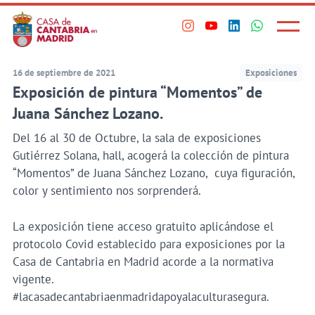
Principal
Saltar
al
Menú
Visita
Visita
Visita
Visita
princi
contenido
nuestro
nuestro
nuestro
nuestro
principal
perfil
perfil
perfil
perfil
16 de septiembre de 2021
Exposiciones
en
en
en
en
Exposición de pintura “Momentos” de
Instagram
Youtube
Linkedin
WhatsApp
Juana Sánchez Lozano.
Del 16 al 30 de Octubre, la sala de exposiciones
Gutiérrez Solana, hall, acogerá la colección de pintura
“Momentos” de Juana Sánchez Lozano, cuya figuración,
color y sentimiento nos sorprenderá.
La exposición tiene acceso gratuito aplicándose el
protocolo Covid establecido para exposiciones por la
Casa de Cantabria en Madrid acorde a la normativa
vigente.
#lacasadecantabriaenmadridapoyalaculturasegura.