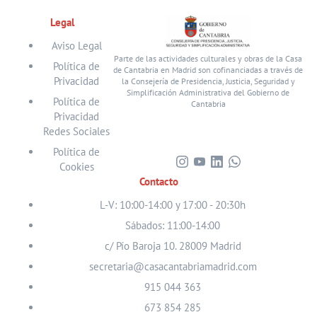
Legal
Aviso Legal
Parte de las actividades culturales y obras de la Casa
Política de
de Cantabria en Madrid son cofinanciadas a través de
Privacidad
la Consejería de Presidencia, Justicia, Seguridad y
Simplificación Administrativa del Gobierno de
Política de
Cantabria
Privacidad
Redes Sociales
Política de
Cookies
Visita
Visita
Visita
Visita
Contacto
nuestro
nuestro
nuestro
nuestro
perfil
perfil
perfil
perfil
L-V: 10:00-14:00 y 17:00 - 20:30h
en
en
en
en
Sábados: 11:00-14:00
Instagram
Youtube
Linkedin
WhatsApp
c/ Pío Baroja 10. 28009 Madrid
secretaria@casacantabriamadrid.com
915 044 363
673 854 285