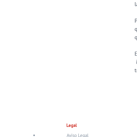
l
P
q
q
E
i
t
Legal
Aviso Legal