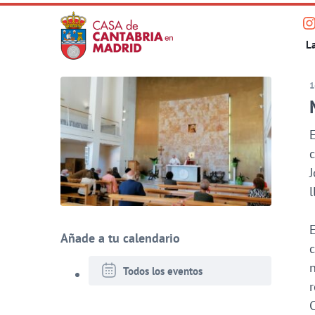
Saltar
V
al
Pri
L
n
contenido
p
principal
1
e
I
E
c
J
l
E
Añade a tu calendario
c
n
Todos los eventos
r
C