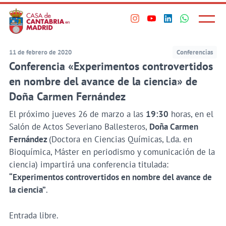
Principal
Saltar
al
Menú
Visita
Visita
Visita
Visita
princi
contenido
nuestro
nuestro
nuestro
nuestro
principal
perfil
perfil
perfil
perfil
11 de febrero de 2020
Conferencias
en
en
en
en
Conferencia «Experimentos controvertidos
Instagram
Youtube
Linkedin
WhatsApp
en nombre del avance de la ciencia» de
Doña Carmen Fernández
El próximo jueves 26 de marzo a las
19:30
horas, en el
Salón de Actos Severiano Ballesteros,
Doña Carmen
Fernández
(Doctora en Ciencias Químicas, Lda. en
Bioquímica, Máster en periodismo y comunicación de la
ciencia) impartirá una conferencia titulada:
“Experimentos controvertidos en nombre del avance de
la ciencia
”
.
Entrada libre.