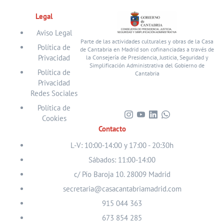
Legal
Aviso Legal
Parte de las actividades culturales y obras de la Casa
Política de
de Cantabria en Madrid son cofinanciadas a través de
Privacidad
la Consejería de Presidencia, Justicia, Seguridad y
Simplificación Administrativa del Gobierno de
Política de
Cantabria
Privacidad
Redes Sociales
Política de
Cookies
Visita
Visita
Visita
Visita
Contacto
nuestro
nuestro
nuestro
nuestro
perfil
perfil
perfil
perfil
L-V: 10:00-14:00 y 17:00 - 20:30h
en
en
en
en
Sábados: 11:00-14:00
Instagram
Youtube
Linkedin
WhatsApp
c/ Pío Baroja 10. 28009 Madrid
secretaria@casacantabriamadrid.com
915 044 363
673 854 285