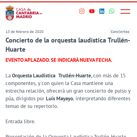
Principal
Saltar
al
Menú
Visita
Visita
Visita
Visita
princi
contenido
nuestro
nuestro
nuestro
nuestro
principal
perfil
perfil
perfil
perfil
13 de febrero de 2020
Conciertos
en
en
en
en
Concierto de la orquesta laudística Trullén-
Instagram
Youtube
Linkedin
WhatsApp
Huarte
EVENTO APLAZADO. SE INDICARÁ NUEVA FECHA.
La
Orquesta Laudística
Trullén-Huarte,
con más de 15
componentes, y con quien la Casa mantiene una
estrecha relación, ofrecerá un gran concierto de pulso y
púa, dirigidos por
Luís Mayayo
, interpretando diferentes
temas de su repertorio.
Entrada libre.
Presentación de la Orquesta Laudística Trullén-Huarte