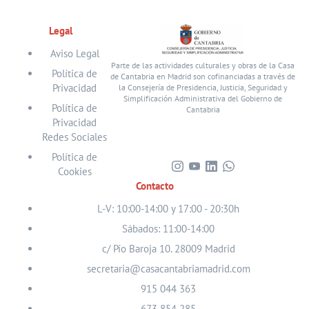
Legal
Aviso Legal
Parte de las actividades culturales y obras de la Casa
Política de
de Cantabria en Madrid son cofinanciadas a través de
Privacidad
la Consejería de Presidencia, Justicia, Seguridad y
Simplificación Administrativa del Gobierno de
Política de
Cantabria
Privacidad
Redes Sociales
Política de
Cookies
Visita
Visita
Visita
Visita
Contacto
nuestro
nuestro
nuestro
nuestro
perfil
perfil
perfil
perfil
L-V: 10:00-14:00 y 17:00 - 20:30h
en
en
en
en
Sábados: 11:00-14:00
Instagram
Youtube
Linkedin
WhatsApp
c/ Pío Baroja 10. 28009 Madrid
secretaria@casacantabriamadrid.com
915 044 363
673 854 285