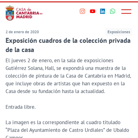
Principal
Saltar
al
Menú
Visita
Visita
Visita
Visita
princi
contenido
nuestro
nuestro
nuestro
nuestro
principal
perfil
perfil
perfil
perfil
2 de enero de 2020
Exposiciones
en
en
en
en
Exposición cuadros de la colección privada
Instagram
Youtube
Linkedin
WhatsApp
de la casa
El jueves 2 de enero, en la sala de exposiciones
Gutiérrez Solana, Hall, se expondrá una muestra de la
colección de pintura de la Casa de Cantabria en Madrid,
que incluye obras de artistas que han expuesto en la
Casa desde su fundación hasta la actualidad.
Entrada libre.
La imagen es la correspondiente al cuadro titulado
“Plaza del Ayuntamiento de Castro Urdiales” de Ubaldo
Campos