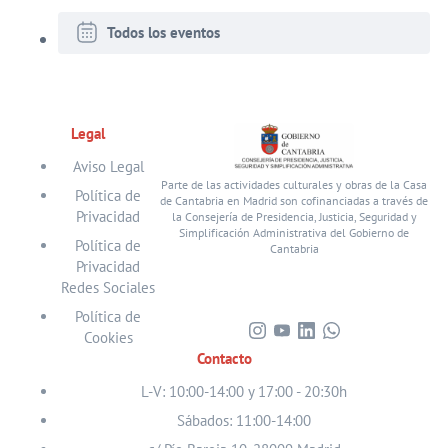
Todos los eventos
Legal
Aviso Legal
Parte de las actividades culturales y obras de la Casa
Política de
de Cantabria en Madrid son cofinanciadas a través de
Privacidad
la Consejería de Presidencia, Justicia, Seguridad y
Simplificación Administrativa del Gobierno de
Política de
Cantabria
Privacidad
Redes Sociales
Política de
Cookies
Visita
Visita
Visita
Visita
Contacto
nuestro
nuestro
nuestro
nuestro
perfil
perfil
perfil
perfil
L-V: 10:00-14:00 y 17:00 - 20:30h
en
en
en
en
Sábados: 11:00-14:00
Instagram
Youtube
Linkedin
WhatsApp